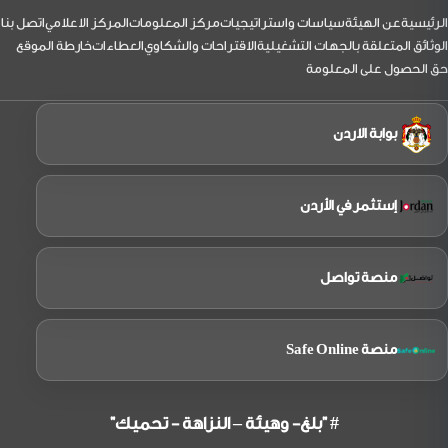
يرافقه
نائب
لتذييل
الرئيسية
عن الهيئة
سياسات واستراتيجيات
مركز المعلومات
المركز الاعلامي
اتصل بنا
الرئيس
بزيارة
الوثائق المتعلقة بالجهات التشغيلية
الاقتراحات والشكاوي
العطاءات
خارطة الموقع
إلى
حق الحصول على المعلومة
شركة
الملكية
الاردنية
بوابة الاردن
إستثمر في الأردن
منصة تواصل
منصة Safe Online
# "بلغ- وهيئة – النزاهة - تحميك"