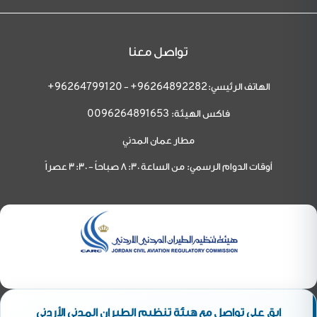
تواصل معنا
الهاتف الرئيسي:
-
96264799120+
96264892282+
فاكس الهيئة:
0096264891653
مطار عمان المدني
أوقات الدوام الرسمي: من الساعة 8:30 صباحاً - 3:30 عصراً
ابق على تواصل مع هيئة تنظيم الطيران المدني الأردني