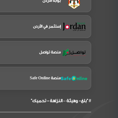
بوابة الاردن
إستثمر في الأردن
منصة تواصل
منصة Safe Online
# "بلغ- وهيئة – النزاهة - تحميك"