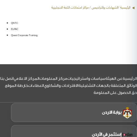
الرئيسية /
الشهادات والتراخيص
/ مراكز امتحانات اللغة الانجليزية
QNTC
ELPAC
Quest Corporate Training.
لتذييل
الرئيسية
عن الهيئة
سياسات واستراتيجيات
مركز المعلومات
المركز الاعلامي
اتصل بنا
الوثائق المتعلقة بالجهات التشغيلية
الاقتراحات والشكاوي
العطاءات
خارطة الموقع
حق الحصول على المعلومة
بوابة الاردن
إستثمر في الأردن