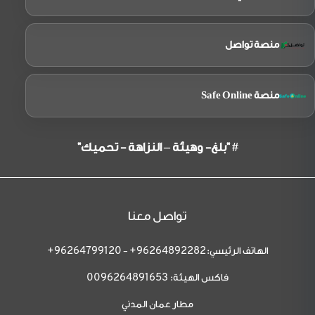
منصة تواصل
منصة Safe Online
# "بلغ- وهيئة – النزاهة - تحميك"
تواصل معنا
الهاتف الرئيسي:
-
96264799120+
96264892282+
فاكس الهيئة:
0096264891653
مطار عمان المدني