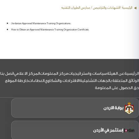
الرئيسية /
الشهادات والتراخيص
/ مدارس الطيران التقنيه
Jordanian Approved Maintenance Training Organizations.
How to Obtain an Approved Maintenance Training Organization Certificate.
لتذييل
الرئيسية
عن الهيئة
سياسات واستراتيجيات
مركز المعلومات
المركز الاعلامي
اتصل بنا
الوثائق المتعلقة بالجهات التشغيلية
الاقتراحات والشكاوي
العطاءات
خارطة الموقع
حق الحصول على المعلومة
بوابة الاردن
إستثمر في الأردن