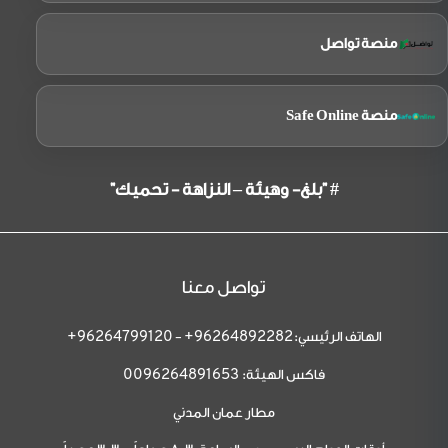
منصة تواصل
منصة Safe Online
# "بلغ- وهيئة – النزاهة - تحميك"
تواصل معنا
الهاتف الرئيسي:
-
96264799120+
96264892282+
فاكس الهيئة:
0096264891653
مطار عمان المدني