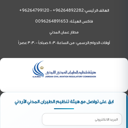
الهاتف الرئيسي:
-
96264799120+
96264892282+
فاكس الهيئة:
0096264891653
مطار عمان المدني
أوقات الدوام الرسمي: من الساعة 8:30 صباحاً - 3:30 عصراً
ابق على تواصل مع هيئة تنظيم الطيران المدني الأردني