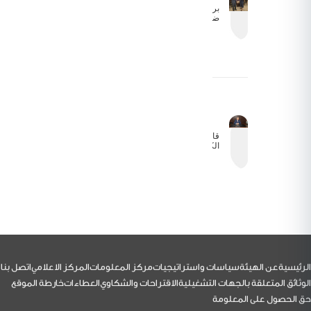
برئاسة الكابتن
ضيف الله
الفرجات:
انطلاق أعمال
الاجتماع الأول
للجنة
المشتركة
لاتفاقية
الطيران
الأورومتوسطية
بين الأردن
والاتحاد
الأوروبي عبر
تقنية الاتصال
قام
المرئي
الكابتن
ضيف
الله
الفرجات
رئيس
مجلس
مفوضي
هيئة
تنظيم
الطيران
المدني
يرافقه
نائب
لتذييل
الرئيسية
عن الهيئة
سياسات واستراتيجيات
مركز المعلومات
المركز الاعلامي
اتصل بنا
الرئيس
بزيارة
الوثائق المتعلقة بالجهات التشغيلية
الاقتراحات والشكاوي
العطاءات
خارطة الموقع
إلى
حق الحصول على المعلومة
شركة