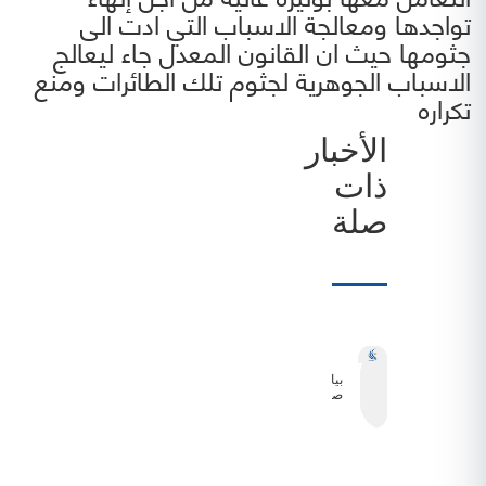
تواجدها ومعالجة الاسباب التي ادت الى
جثومها حيث ان القانون المعدل جاء ليعالج
الاسباب الجوهرية لجثوم تلك الطائرات ومنع
تكراره
الأخبار
ذات
صلة
بيان
صحفي
صادر عن
هيئة
تنظيم
الطيران
المدني