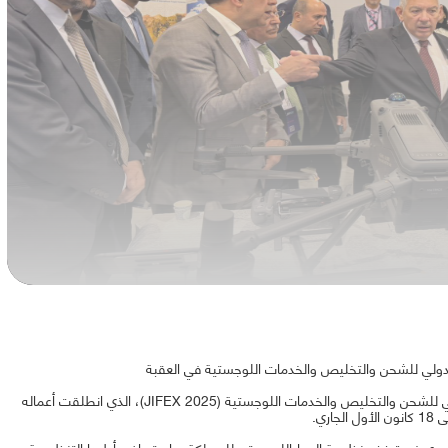
شاركت هيئة تنظيم الطيران المدني في فعاليات المعرض الدولي للشحن والتخليص والخدمات اللوجستية (JIFEX 2025)، الذي انطلقت أعماله
ري.
لمحوري في تعزيز منظومة الربط اللوجستي للمملكة، واستعراض أطرها التنظيمية