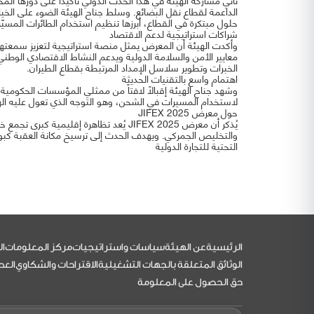
الداعمة لقطاع نقل البضائع. وسلط جناح الهيئة الضوء على الخي
حلول مبتكرة في القطاع، أبرزها تنظيم استخدام الطائرات المسيّرة (Drones) في العمليات اللوجستية والشحن ا
شراكات استراتيجية لدعم الاقتصاد
وأكدت الهيئة أن المعرض يمثل منصة استراتيجية لتعزيز سمعت
معايير الأمن والسلامة الدولية ويدعم النشاط الاقتصادي الوطني.
الخبرات وتطوير سلاسل الإمداد المرتبطة بقطاع الطيران.
اهتمام واسع بالتقنيات الحديثة
وشهد جناح الهيئة إقبالاً لافتاً من ممثلي المؤسسات الحكومية
لاستخدام المسيرات في الشحن، وهو التوجه الذي تعول عليه ال
حول معرض JIFEX 2025
والتخليص الجمركي. ويهدف الحدث إلى ترسيخ مكانة العقبة كبوابة
التحتية للتجارة الدولية
التذييل
الرئيسية
عن الهيئة
سياسات واستراتيجيات
مركز المعلومات
ال
الوثائق المتعلقة بالجهات التشغيلية
الاقتراحات والشكاوي
العط
حق الحصول على المعلومة