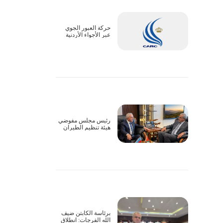
حركة العبور الجوي
عبر الأجواء الأردنية
تسير بشكل طبيعي
رئيس مجلس مفوضي
هيئة تنظيم الطيران
المدني يبحث سبل
التعاون وتذليل
التحديات التشغيلية مع
السفير الأذربيجاني
برئاسة الكابتن ضيف
الله الفرجات: انطلاق