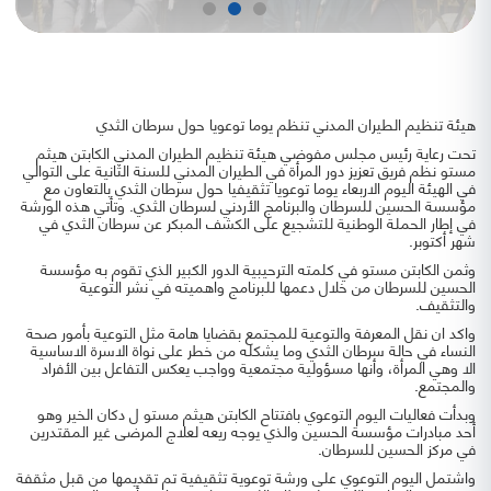
هيئة تنظيم الطيران المدني تنظم يوما توعويا حول سرطان الثدي
تحت رعاية رئيس مجلس مفوضي هيئة تنظيم الطيران المدني الكابتن هيثم
مستو نظم فريق تعزيز دور المرأة في الطيران المدني للسنة الثانية على التوالي
في الهيئة اليوم الاربعاء يوما توعويا تثقيفيا حول سرطان الثدي بالتعاون مع
مؤسسة الحسين للسرطان والبرنامج الأردني لسرطان الثدي. وتأتي هذه الورشة
في إطار الحملة الوطنية للتشجيع على الكشف المبكر عن سرطان الثدي في
شهر أكتوبر.
وثمن الكابتن مستو في كلمته الترحيبية الدور الكبير الذي تقوم به مؤسسة
الحسين للسرطان من خلال دعمها للبرنامج واهميته في نشر التوعية
والتثقيف.
واكد ان نقل المعرفة والتوعية للمجتمع بقضايا هامة مثل التوعية بأمور صحة
النساء في حالة سرطان الثدي وما يشكله من خطر على نواة الاسرة الاساسية
الا وهي المرأة، وأنها مسؤولية مجتمعية وواجب يعكس التفاعل بين الأفراد
والمجتمع.
وبدأت فعاليات اليوم التوعوي بافتتاح الكابتن هيثم مستو ل دكان الخير وهو
أحد مبادرات مؤسسة الحسين والذي يوجه ريعه لعلاج المرضى غير المقتدرين
في مركز الحسين للسرطان.
واشتمل اليوم التوعوي على ورشة توعوية تثقيفية تم تقديمها من قبل مثقفة