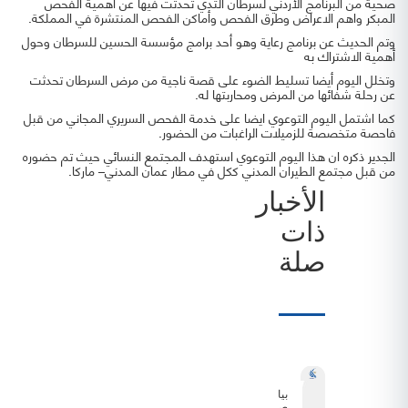
صحية من البرنامج الأردني لسرطان الثدي تحدثت فيها عن أهمية الفحص
المبكر واهم الاعراض وطرق الفحص وأماكن الفحص المنتشرة في المملكة.
وتم الحديث عن برنامج رعاية وهو أحد برامج مؤسسة الحسين للسرطان وحول
أهمية الاشتراك به
وتخلل اليوم أيضا تسليط الضوء على قصة ناجية من مرض السرطان تحدثت
عن رحلة شفائها من المرض ومحاربتها له.
كما اشتمل اليوم التوعوي ايضا على خدمة الفحص السريري المجاني من قبل
فاحصة متخصصة للزميلات الراغبات من الحضور.
الجدير ذكره ان هذا اليوم التوعوي استهدف المجتمع النسائي حيث تم حضوره
من قبل مجتمع الطيران المدني ككل في مطار عمان المدني– ماركا.
الأخبار
ذات
صلة
بيان
صحفي