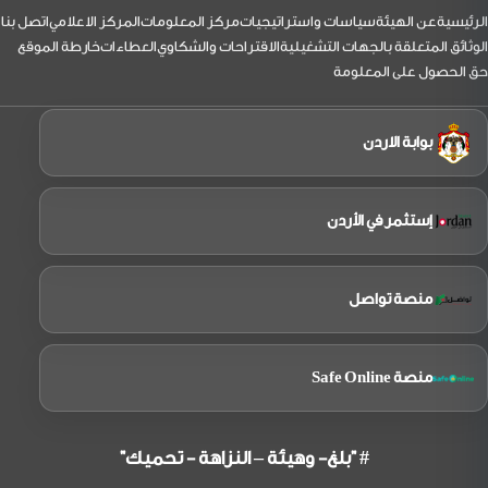
نائب
لتذييل
الرئيسية
عن الهيئة
سياسات واستراتيجيات
مركز المعلومات
المركز الاعلامي
اتصل بنا
الرئيس
بزيارة
الوثائق المتعلقة بالجهات التشغيلية
الاقتراحات والشكاوي
العطاءات
خارطة الموقع
إلى
حق الحصول على المعلومة
شركة
الملكية
الاردنية
بوابة الاردن
إستثمر في الأردن
منصة تواصل
منصة Safe Online
# "بلغ- وهيئة – النزاهة - تحميك"