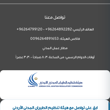
تواصل معنا
الهاتف الرئيسي:
-
96264799120+
96264892282+
فاكس الهيئة:
0096264891653
مطار عمان المدني
أوقات الدوام الرسمي: من الساعة 8:30 صباحاً - 3:30 عصراً
ابق على تواصل مع هيئة تنظيم الطيران المدني الأردني