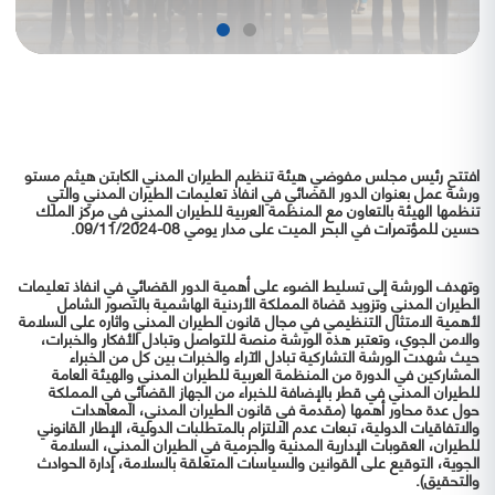
افتتح رئيس مجلس مفوضي هيئة تنظيم الطيران المدني الكابتن هيثم مستو
ورشة عمل بعنوان الدور القضائي في انفاذ تعليمات الطيران المدني والتي
تنظمها الهيئة بالتعاون مع المنظمة العربية للطيران المدني في مركز الملك
حسين للمؤتمرات في البحر الميت على مدار يومي 08-09/11/2024.
وتهدف الورشة إلى تسليط الضوء على أهمية الدور القضائي في انفاذ تعليمات
الطيران المدني وتزويد قضاة المملكة الأردنية الهاشمية بالتصور الشامل
لأهمية الامتثال التنظيمي في مجال قانون الطيران المدني واثاره على السلامة
والامن الجوي، وتعتبر هذه الورشة منصة للتواصل وتبادل الأفكار والخبرات،
حيث شهدت الورشة التشاركية تبادل الآراء والخبرات بين كل من الخبراء
المشاركين في الدورة من المنظمة العربية للطيران المدني والهيئة العامة
للطيران المدني في قطر بالإضافة للخبراء من الجهاز القضائي في المملكة
حول عدة محاور أهمها (مقدمة في قانون الطيران المدني، المعاهدات
والاتفاقيات الدولية، تبعات عدم الالتزام بالمتطلبات الدولية، الإطار القانوني
للطيران، العقوبات الإدارية المدنية والجرمية في الطيران المدني، السلامة
الجوية، التوقيع على القوانين والسياسات المتعلقة بالسلامة، إدارة الحوادث
والتحقيق).