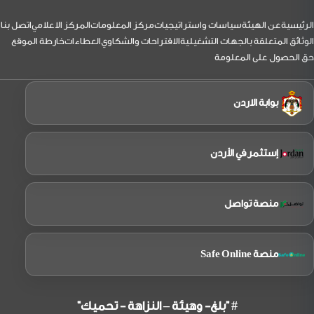
المدني
يرافقه
نائب
لتذييل
الرئيسية
عن الهيئة
سياسات واستراتيجيات
مركز المعلومات
المركز الاعلامي
اتصل بنا
الرئيس
بزيارة
الوثائق المتعلقة بالجهات التشغيلية
الاقتراحات والشكاوي
العطاءات
خارطة الموقع
إلى
حق الحصول على المعلومة
شركة
الملكية
الاردنية
بوابة الاردن
إستثمر في الأردن
منصة تواصل
منصة Safe Online
# "بلغ- وهيئة – النزاهة - تحميك"