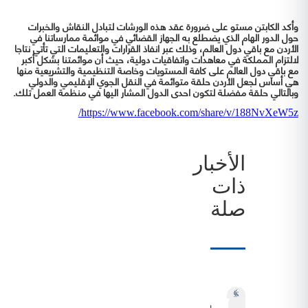
وأكد الكابتن مستو على ضرورة عقد هذه الورشات لتبادل النقاش والخبرات
حول الدور الهام الذي يضطلع به الجهاز القضائي في موائمة ممارساتنا في
الأردن مع باقي دول العالم، وذلك عبر انفاذ القرارات والتعليمات التي تأتي نتاجا
لالتزام المملكة في معاهدات واتفاقيات دولية، حيث أن موائمتنا بشكل أكبر
مع باقي دول العالم على كافة المستويات وخاصة التنظيمية والتشريعية منها
هي أساس لجعل الأردن حلقة متوائمة في النقل الجوي الإقليمي والدولي
وبالتالي حلقة مفضلة لتكون احدى الدول المشار اليها في منظمة العمل تلك.
https://www.facebook.com/share/v/188NvXeW5z/
الأخبار
ذات
صلة