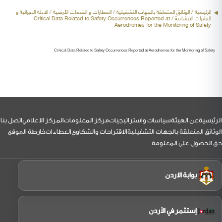
الرئيسية
/ الوثائق المتعلقة بالجهات التشغيلية /
المطارات و الخدمات الأرضية
/ الادلة الاجرائية و
النشرات الارشادية / Critical Data Related to Safety Occurrences Reported at
Aerodromes for the Monitoring of Safety
Critical Data Related to Safety Occurrences Reported at Aerodromes for the Monitoring of Safety
لتذييل
الرئيسية
عن الهيئة
سياسات واستراتيجيات
مركز المعلومات
المركز الاعلامي
اتصل بنا
الوثائق المتعلقة بالجهات التشغيلية
الاقتراحات والشكاوي
العطاءات
خارطة الموقع
حق الحصول على المعلومة
بوابة الاردن
إستثمر في الأردن