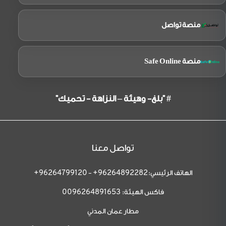
منصة تواصل
منصة Safe Online
# "بلغ- وهيئة – النزاهة - تحميك"
تواصل معنا
الهاتف الرئيسي:
-
96264799120+
96264892282+
فاكس الهيئة:
0096264891653
مطار عمان المدني