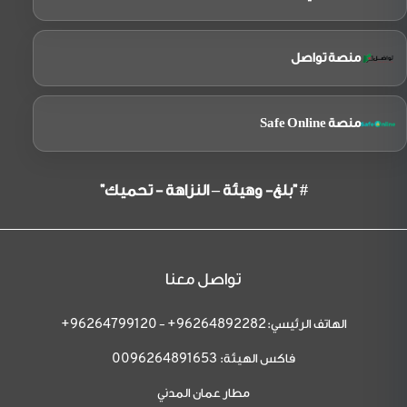
منصة تواصل
منصة Safe Online
# "بلغ- وهيئة – النزاهة - تحميك"
تواصل معنا
الهاتف الرئيسي:
-
96264799120+
96264892282+
فاكس الهيئة:
0096264891653
مطار عمان المدني