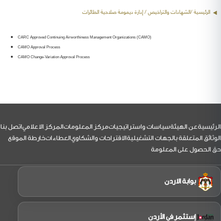
الرئيسية /
الشهادات والتراخيص
/ إدارة ديمومة صلاحية الطائرات
CARC Approved Continuing Airworthiness Management Organizations (CAMO)
CAMO Approval Process
CAMO Change-Variation Approval Process
لتذييل
الرئيسية
عن الهيئة
سياسات واستراتيجيات
مركز المعلومات
المركز الاعلامي
اتصل بنا
الوثائق المتعلقة بالجهات التشغيلية
الاقتراحات والشكاوي
العطاءات
خارطة الموقع
حق الحصول على المعلومة
بوابة الاردن
إستثمر في الأردن