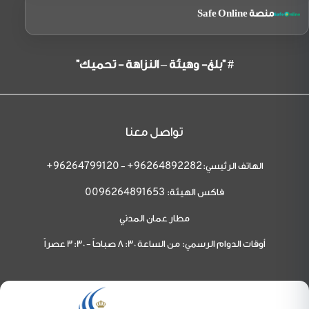
منصة Safe Online
# "بلغ- وهيئة – النزاهة - تحميك"
تواصل معنا
الهاتف الرئيسي:
-
96264799120+
96264892282+
فاكس الهيئة:
0096264891653
مطار عمان المدني
أوقات الدوام الرسمي: من الساعة 8:30 صباحاً - 3:30 عصراً