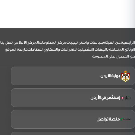
الفرجات
رئيس
مجلس
مفوضي
هيئة
تنظيم
الطيران
المدني
يرافقه
نائب
لتذييل
الرئيسية
عن الهيئة
سياسات واستراتيجيات
مركز المعلومات
المركز الاعلامي
اتصل بنا
الرئيس
بزيارة
الوثائق المتعلقة بالجهات التشغيلية
الاقتراحات والشكاوي
العطاءات
خارطة الموقع
إلى
حق الحصول على المعلومة
شركة
الملكية
الاردنية
بوابة الاردن
إستثمر في الأردن
منصة تواصل