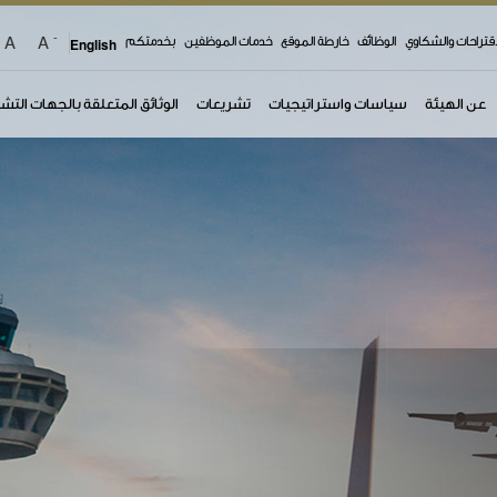
-
A
A
اقتراحات والشكاوي
الوظائف
خارطة الموقع
خدمات الموظفين
بخدمتكم
English
عن الهيئة
سياسات واستراتيجيات
تشريعات
الوثائق المتعلقة بالجهات التش