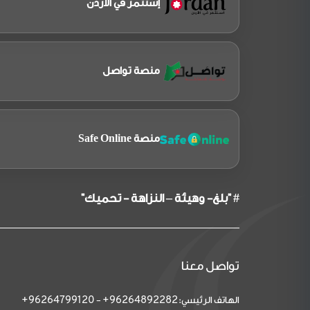
إستثمر في الأردن
منصة تواصل
منصة Safe Online
# "بلغ- وهيئة – النزاهة - تحميك"
تواصل معنا
الهاتف الرئيسي:
-
96264799120+
96264892282+