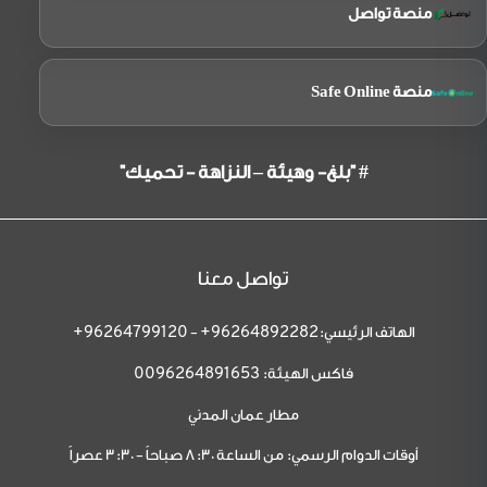
منصة تواصل
منصة Safe Online
# "بلغ- وهيئة – النزاهة - تحميك"
تواصل معنا
الهاتف الرئيسي:
-
96264799120+
96264892282+
فاكس الهيئة:
0096264891653
مطار عمان المدني
أوقات الدوام الرسمي: من الساعة 8:30 صباحاً - 3:30 عصراً