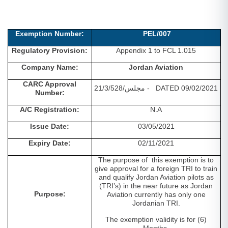
Exemption Number:
PEL/007
Regulatory Provision:
Appendix 1 to FCL 1.015
Company Name:
Jordan Aviation
CARC Approval
- DATED 09/02/2021
مجلس/3/528
21/
Number:
A/C Registration:
N.A
Issue Date:
03/05/2021
Expiry Date:
02/11/2021
The purpose of this exemption is to
give approval for a foreign TRI to train
and qualify Jordan Aviation pilots as
(TRI’s) in the near future as Jordan
Purpose:
Aviation currently has only one
Jordanian TRI.
The exemption validity is for (6)