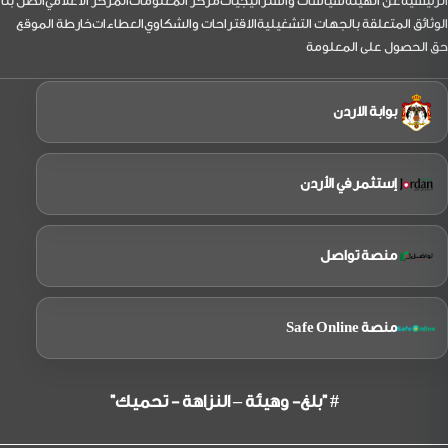
لتذييل
الرئيسية
عن الهيئة
سياسات واستراتيجيات
مركز المعلومات
المركز الاعلامي
اتصل بنا
الوثائق المتعلقة بالجهات التشغيلية
الاقتراحات والشكاوي
العطاءات
خارطة الموقع
حق الحصول على المعلومة
بوابة الاردن
إستثمر في الأردن
منصة تواصل
منصة Safe Online
# "بلغ- وهيئة – النزاهة - تحميك"