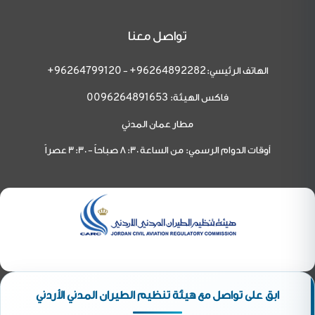
تواصل معنا
الهاتف الرئيسي:
-
96264799120+
96264892282+
فاكس الهيئة:
0096264891653
مطار عمان المدني
أوقات الدوام الرسمي: من الساعة 8:30 صباحاً - 3:30 عصراً
ابق على تواصل مع هيئة تنظيم الطيران المدني الأردني